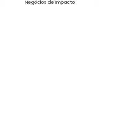
Negócios de Impacto
Socioambiental (NIS)
pela PUC-RJ. Possui mais
de 7 anos de experiência
oferecendo
comunicação para o
setor de impacto.
Nathál
ia
Závoli