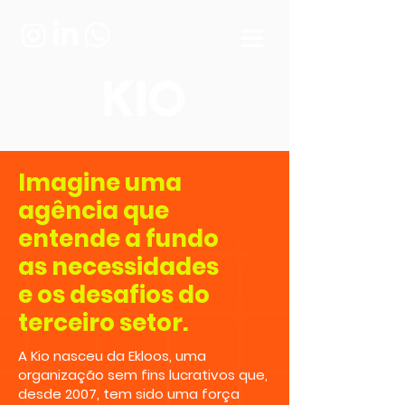
Imagine uma
agência que
entende a fundo
as necessidades
e os desafios do
terceiro setor.
A Kio nasceu da Ekloos, uma
organização sem fins lucrativos que,
desde 2007, tem sido uma força