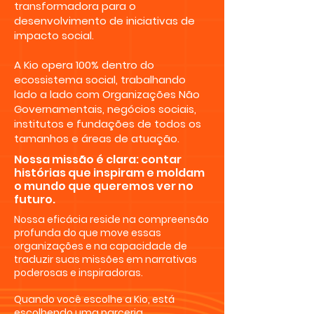
transformadora para o
desenvolvimento de iniciativas de
impacto social.
A Kio opera 100% dentro do
ecossistema social, trabalhando
lado a lado com Organizações Não
Governamentais, negócios sociais,
institutos e fundações de todos os
tamanhos e áreas de atuação.
Nossa missão é clara: contar
histórias que inspiram e moldam
o mundo que queremos ver no
futuro.
Nossa eficácia reside na compreensão
profunda do que move essas
organizações e na capacidade de
traduzir suas missões em narrativas
poderosas e inspiradoras.
Quando você escolhe a Kio, está
escolhendo uma parceria